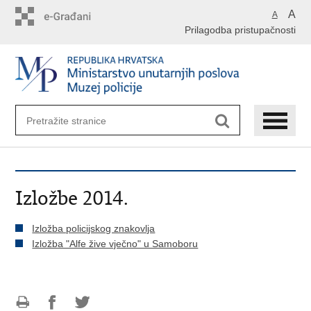
Preskoči
A
A
na
Prilagodba pristupačnosti
glavni
sadržaj
Izložbe 2014.
Izložba policijskog znakovlja
Izložba "Alfe žive vječno" u Samoboru