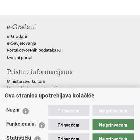
Ispiši
Podijeli
Podijeli
stranicu
na
na
Facebooku
Twitteru
e-Građani
e-Građani
e-Savjetovanja
Portal otvorenih podataka RH
Izvozni portal
Pristup informacijama
Ministarstvo kulture
Muzejski dokumentacijski centar
Ova stranica upotrebljava kolačiće
Muzeji policije u svijetu
Važne poveznice
Nužni
Prihvaćam
Ne prihvaćam
Ministarstvo unutarnjih poslova
Funkcionalni
Prihvaćam
Ne prihvaćam
Ravnateljstvo policije
Policijska akademija
Statistički
Zaklada policijske solidarnosti
Prihvaćam
Ne prihvaćam