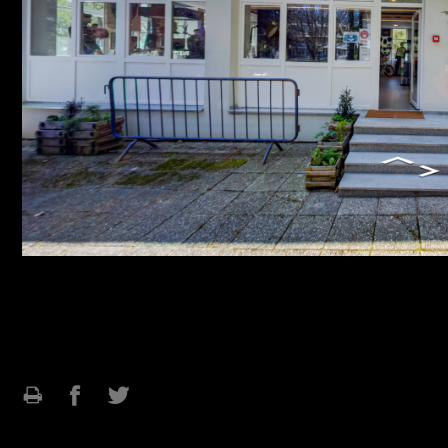
Ispiši
Podijeli
Podijeli
stranicu
na
na