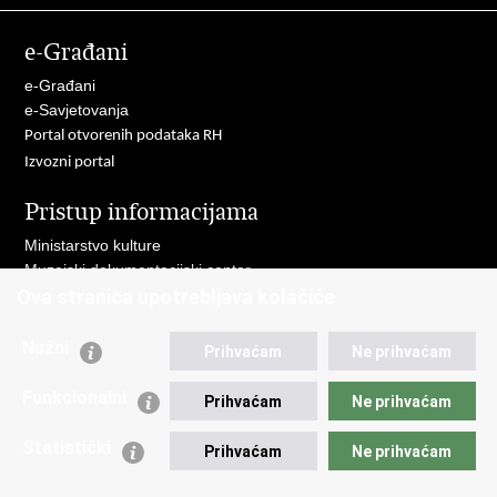
Facebooku
Twitteru
e-Građani
e-Građani
e-Savjetovanja
Portal otvorenih podataka RH
Izvozni portal
Pristup informacijama
Ministarstvo kulture
Muzejski dokumentacijski centar
Ova stranica upotrebljava kolačiće
Muzeji policije u svijetu
Važne poveznice
Nužni
Prihvaćam
Ne prihvaćam
Ministarstvo unutarnjih poslova
Funkcionalni
Ravnateljstvo policije
Prihvaćam
Ne prihvaćam
Policijska akademija
Statistički
Zaklada policijske solidarnosti
Prihvaćam
Ne prihvaćam
Centar za forenzična ispitivanja, istraživanja i vještačenja "Ivan