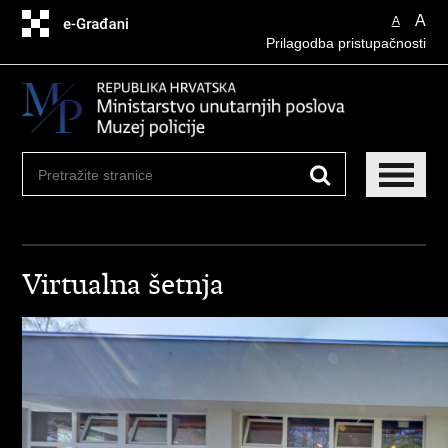
Preskoči
A
A
na
Prilagodba pristupačnosti
glavni
sadržaj
Virtualna šetnja