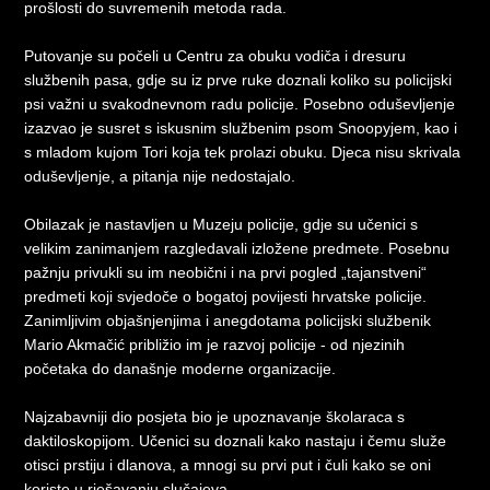
prošlosti do suvremenih metoda rada.
Putovanje su počeli u Centru za obuku vodiča i dresuru
službenih pasa, gdje su iz prve ruke doznali koliko su policijski
psi važni u svakodnevnom radu policije. Posebno oduševljenje
izazvao je susret s iskusnim službenim psom Snoopyjem, kao i
s mladom kujom Tori koja tek prolazi obuku. Djeca nisu skrivala
oduševljenje, a pitanja nije nedostajalo.
Obilazak je nastavljen u Muzeju policije, gdje su učenici s
velikim zanimanjem razgledavali izložene predmete. Posebnu
pažnju privukli su im neobični i na prvi pogled „tajanstveni“
predmeti koji svjedoče o bogatoj povijesti hrvatske policije.
Zanimljivim objašnjenjima i anegdotama policijski službenik
Mario Akmačić približio im je razvoj policije - od njezinih
početaka do današnje moderne organizacije.
Najzabavniji dio posjeta bio je upoznavanje školaraca s
daktiloskopijom. Učenici su doznali kako nastaju i čemu služe
otisci prstiju i dlanova, a mnogi su prvi put i čuli kako se oni
koriste u rješavanju slučajeva.