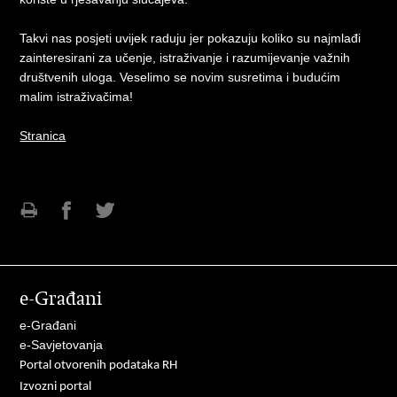
Takvi nas posjeti uvijek raduju jer pokazuju koliko su najmlađi
zainteresirani za učenje, istraživanje i razumijevanje važnih
društvenih uloga. Veselimo se novim susretima i budućim
malim istraživačima!
Stranica
Ispiši
Podijeli
Podijeli
stranicu
na
na
Facebooku
Twitteru
e-Građani
e-Građani
e-Savjetovanja
Portal otvorenih podataka RH
Izvozni portal