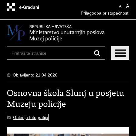
Preskoči
A
A
na
Prilagodba pristupačnosti
glavni
sadržaj
Objavljeno: 21.04.2026.
Osnovna škola Slunj u posjetu
Muzeju policije
Galerija fotografija